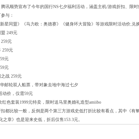
腾讯顺势宣布了今年的国行NS七夕福利活动，涵盖主机/游戏折扣、限时赠
可参与：
：新星同盟》《马力欧：奥德赛》《健身环大冒险》等游戏限时活动价;兑换
盟249元
259元
259元
59元
59元
之战259元
豪华邮轮双人船票，带对象去地中海过七夕
bo活动价，仅需59元
马力欧红色套装1999元特卖，限时送马里奥婚礼造型amiibo
扣都比较一般，反倒是两个第三方游戏史低打折比较有看点，其中《有氧拳击
化之章》也是迎来史低，折后仅售153.3元。