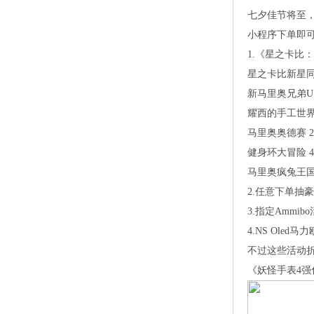
七夕佳节将至，
小程序下单即
1.《星之卡比
星之卡比新星同
新马里奥兄弟U
耀西的手工世界
马里奥奥德赛2
健身环大冒险4
马里奥疯兔王国
2.任意下单抽
3.指定Ammi
4.NSOled
不过这些活动折
《妖怪手表4强